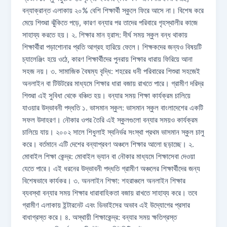
বন্যাক্রান্ত এলাকায় ২০% বেশি শিক্ষার্থী স্কুলে ফিরে আসে না। বিশেষ করে
মেয়ে শিশুরা ঝুঁকিতে পড়ে, কারণ বন্যার পর তাদের পরিবারে গৃহস্থালীর কাজে
সাহায্য করতে হয়। ২. শিক্ষার মান হ্রাস: দীর্ঘ সময় স্কুল বন্ধ থাকায়
শিক্ষার্থীরা পড়াশোনার প্রতি আগ্রহ হারিয়ে ফেলে। শিক্ষকদের জন্যও বিষয়টি
চ্যালেঞ্জিং হয়ে ওঠে, কারণ শিক্ষার্থীদের পুনরায় শিক্ষার ধারায় ফিরিয়ে আনা
সহজ নয়। ৩. সামাজিক বৈষম্য বৃদ্ধি: শহরের ধনী পরিবারের শিশুরা সহজেই
অনলাইন বা টিউটরের মাধ্যমে শিক্ষার ধারা বজায় রাখতে পারে। গ্রামীণ দরিদ্র
শিশুরা এই সুবিধা থেকে বঞ্চিত হয়। বন্যার সময় শিক্ষা কার্যক্রম চালিয়ে
যাওয়ার উদ্ভাবনী পদ্ধতি ১. ভাসমান স্কুল: ভাসমান স্কুল বাংলাদেশের একটি
সফল উদাহরণ। নৌকার ওপর তৈরি এই স্কুলগুলো বন্যার সময়ও কার্যক্রম
চালিয়ে যায়। ২০০২ সালে শিধুলাই স্বনির্ভর সংস্থা প্রথম ভাসমান স্কুল চালু
করে। বর্তমানে এটি দেশের বন্যাপ্রবণ অঞ্চলে শিক্ষার আলো ছড়াচ্ছে। ২.
মোবাইল শিক্ষা কেন্দ্র: মোবাইল ভ্যান বা নৌকার মাধ্যমে শিক্ষাসেবা দেওয়া
যেতে পারে। এই ধরনের উদ্ভাবনী পদ্ধতি গ্রামীণ অঞ্চলের শিক্ষার্থীদের জন্য
বিশেষভাবে কার্যকর। ৩. অনলাইন শিক্ষা: শহরাঞ্চলে অনলাইন শিক্ষার
ব্যবস্থা বন্যার সময় শিক্ষার ধারাবাহিকতা বজায় রাখতে সাহায্য করে। তবে
গ্রামীণ এলাকায় ইন্টারনেট এবং ডিভাইসের অভাব এই উদ্যোগের প্রসার
বাধাগ্রস্ত করে। ৪. অস্থায়ী শিক্ষাকেন্দ্র: বন্যার সময় ক্ষতিগ্রস্ত