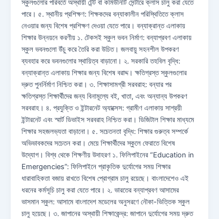
স্কুলগুলোর পরিবর্তে অস্থায়ী টেন্ট বা কমিউনিটি সেন্টারে ক্লাস চালু করা যেতে
পারে। ৫. স্থানীয় প্রশিক্ষণ: শিক্ষকদের বন্যাকালীন পরিস্থিতিতে ক্লাস
নেওয়ার জন্য বিশেষ প্রশিক্ষণ দেওয়া যেতে পারে। বন্যাক্রান্ত এলাকায়
শিক্ষার উন্নয়নে করণীয় ১. টেকসই স্কুল ভবন নির্মাণ: বন্যাপ্রবণ এলাকায়
স্কুল ভবনগুলো উঁচু করে তৈরি করা উচিত। জলবায়ু সহনশীল উপকরণ
ব্যবহার করে ভবনগুলোর স্থায়িত্ব বাড়ানো। ২. সরকারি তহবিল বৃদ্ধি:
বন্যাক্রান্ত এলাকায় শিক্ষার জন্য বিশেষ বরাদ্দ। ক্ষতিগ্রস্ত স্কুলগুলোর
দ্রুত পুনর্নির্মাণ নিশ্চিত করা। ৩. শিক্ষাসামগ্রী সরবরাহ: বন্যার পর
ক্ষতিগ্রস্ত শিক্ষার্থীদের জন্য বিনামূল্যে বই, খাতা, এবং অন্যান্য উপকরণ
সরবরাহ। ৪. প্রযুক্তি ও ইন্টারনেট অ্যাক্সেস: গ্রামীণ এলাকায় সাশ্রয়ী
ইন্টারনেট এবং স্মার্ট ডিভাইস সরবরাহ নিশ্চিত করা। ডিজিটাল শিক্ষার মাধ্যমে
শিক্ষার সহজলভ্যতা বাড়ানো। ৫. সচেতনতা বৃদ্ধি: শিক্ষার গুরুত্ব সম্পর্কে
অভিভাবকদের সচেতন করা। মেয়ে শিক্ষার্থীদের স্কুলে ফেরাতে বিশেষ
উদ্যোগ। বিশ্ব থেকে শিক্ষণীয় উদাহরণ ১. ফিলিপাইনের “Education in
Emergencies”: ফিলিপাইনে প্রাকৃতিক দুর্যোগের সময় শিক্ষার
ধারাবাহিকতা বজায় রাখতে বিশেষ প্রোগ্রাম চালু রয়েছে। বাংলাদেশেও এই
ধরনের কর্মসূচি চালু করা যেতে পারে। ২. ভারতের বন্যাপ্রবণ আসামের
ভাসমান স্কুল: আসামে বাংলাদেশ মডেলের অনুসরণে নৌকা-ভিত্তিক স্কুল
চালু হয়েছে। ৩. জাপানের অস্থায়ী শিক্ষাকেন্দ্র: জাপানে দুর্যোগের সময় দ্রুত