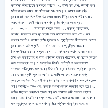
জলাভূমির জীববৈচিত্র্য সংরক্ষণে সহায়ক। ৩. মাটির ক্ষয় রোধ: ভাসমান কৃষি
জমির ব্যবহার কমায়, যা মাটির ক্ষয় রোধ করে। ৪. আয়ের উৎস বৃদ্ধি:
কৃষকরা এই পদ্ধতিতে উৎপাদিত ফসল বাজারে বিক্রি করে অতিরিক্ত আয়
করতে পারেন। একটি পরিবার ভাসমান কৃষির মাধ্যমে বছরে প্রায়
৩০,০০০-৫০,০০০ টাকা আয় করতে সক্ষম। ৫. জলবায়ু অভিযোজন:
জলবায়ু পরিবর্তনের ফলে সৃষ্ট বন্যার সঙ্গে অভিযোজনের জন্য এটি একটি
কার্যকর পদ্ধতি। ভাসমান কৃষির চ্যালেঞ্জ ১. প্রযুক্তিগত সীমাবদ্ধতা: অনেক
কৃষক এখনও এই পদ্ধতি সম্পর্কে সচেতন নন। প্রযুক্তির অভাবে
উৎপাদনশীলতা বাড়ানো সম্ভব হয় না। ২. অর্থায়নের অভাব: ভাসমান মাচা
তৈরি এবং রক্ষণাবেক্ষণের জন্য প্রাথমিক তহবিল প্রয়োজন, যা অনেক কৃষকের
কাছে সহজলভ্য নয়। ৩. প্রাকৃতিক বিপর্যয়: অতিবৃষ্টি বা ঝড়ের কারণে
মাচাগুলো ক্ষতিগ্রস্ত হতে পারে। দীর্ঘস্থায়ী বন্যায় উৎপাদন প্রক্রিয়া ব্যাহত
হয়। ভাসমান কৃষি প্রসারে করণীয় ১. প্রশিক্ষণ এবং সচেতনতা বৃদ্ধি:
কৃষকদের প্রশিক্ষণ দিয়ে এই পদ্ধতির সুবিধা এবং কার্যকারিতা সম্পর্কে সচেতন
করা। স্থানীয় এনজিও এবং সরকারি সংস্থাগুলোকে উদ্যোগ নিতে হবে। ২.
আর্থিক সহায়তা: ক্ষুদ্রঋণ প্রকল্প চালু করে ভাসমান কৃষি প্রসারে সহায়তা
করা। সরকারি তহবিলের মাধ্যমে প্রয়োজনীয় সরঞ্জাম সরবরাহ। ৩. গবেষণা
এবং প্রযুক্তির ব্যবহার: ভাসমান কৃষিতে আধুনিক প্রযুক্তির ব্যবহার