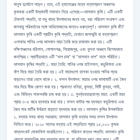
মানুষ দুর্ভোগে পড়েন। তবে, এই চ্যালেঞ্জের মধ্যে বন্যাপ্রবণ অঞ্চলের
কৃষকরা একটি উদ্ভাবনী সমাধান নিয়ে এসেছে—ভাসমান কৃষি। এটি একটি
টেকসই পদ্ধতি, যা শুধু খাদ্য উৎপাদনের জন্য নয়, বরং পরিবেশ সংরক্ষণ এবং
জলবায়ু পরিবর্তনের সঙ্গে অভিযোজনের জন্যও গুরুত্বপূর্ণ। ভাসমান কৃষি কী?
ভাসমান কৃষি একটি প্রাচীন কৃষি পদ্ধতি, যেখানে জলাভূমি বা বন্যাপ্রবণ
এলাকার পানির ওপর ভাসমান মাচা তৈরি করে চাষাবাদ করা হয়। এটি
দক্ষিণাঞ্চলের বরিশাল, গোপালগঞ্জ, পিরোজপুর, এবং খুলনা অঞ্চলে বিশেষভাবে
জনপ্রিয়। স্থানীয়ভাবে এটি “ধাপ চাষ” বা “ভাসমান ধাপ” নামে পরিচিত।
ভাসমান কৃষির পদ্ধতি ১. মাচা তৈরি: পানির ওপর হাইলফল, কচুরিপানা এবং
বাঁশ দিয়ে মাচা তৈরি করা হয়। এই মাচাগুলো হালকা হওয়ায় পানির স্তর
বাড়লেও তারা ভেসে থাকে। ২. ফসল উৎপাদন: মাচার ওপর কাদামাটি এবং জৈব
সার দিয়ে বীজ রোপণ করা হয়। প্রধানত ধনিয়া, কুমড়া, মিষ্টি কুমড়া, লাউ,
এবং বিভিন্ন শাকসবজি চাষ করা হয়। ৩. পুনর্ব্যবহারযোগ্য মাচা: একটি মাচা
প্রায় ৩-৫ বছর ব্যবহার করা যায়। ফসল কাটার পর ব্যবহৃত কচুরিপানা এবং
জৈব সার মাটির উর্বরতা বাড়াতে ব্যবহার করা হয়। ভাসমান কৃষির উপকারিতা
১. বন্যার সময় খাদ্য সরবরাহ: ভাসমান কৃষি বন্যার সময় ফসল উৎপাদন
নিশ্চিত করে। ২০২০ সালের বন্যায় এই পদ্ধতিতে প্রায় ১৫,০০০ কৃষক
খাদ্যসংকট মোকাবিলা করেছিলেন। ২. পরিবেশ বান্ধব পদ্ধতি: ভাসমান কৃষি
কোনো রাসায়নিক সার ব্যবহার করে না, যা পরিবেশ দূষণ রোধ করে। এটি