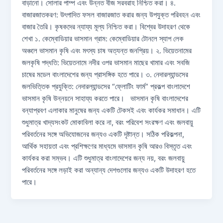
বাড়ানো। সোলার পাম্প এবং উন্নত বীজ সরবরাহ নিশ্চিত করা। ৪.
বাজারজাতকরণ: উৎপাদিত ফসল বাজারজাত করার জন্য উপযুক্ত পরিবহন এবং
বাজার তৈরি। কৃষকদের ন্যায্য মূল্য নিশ্চিত করা। বিশ্বের উদাহরণ থেকে
শেখা ১. কেম্বোডিয়ার ভাসমান গ্রাম: কেম্বোডিয়ার টোনলে স্যাপ লেক
অঞ্চলে ভাসমান কৃষি এবং মৎস্য চাষ অত্যন্ত জনপ্রিয়। ২. ভিয়েতনামের
জলকৃষি পদ্ধতি: ভিয়েতনামে নদীর ওপর ভাসমান মাছের খামার এবং সবজি
চাষের মডেল বাংলাদেশের জন্য প্রাসঙ্গিক হতে পারে। ৩. নেদারল্যান্ডসের
জলভিত্তিক প্রযুক্তি: নেদারল্যান্ডসের “ফ্লোটিং ফার্ম” প্রকল্প বাংলাদেশে
ভাসমান কৃষি উন্নয়নে সাহায্য করতে পারে। ভাসমান কৃষি বাংলাদেশের
বন্যাপ্রবণ এলাকার মানুষের জন্য একটি টেকসই এবং কার্যকর সমাধান। এটি
শুধুমাত্র খাদ্যসংকট মোকাবিলা করে না, বরং পরিবেশ সংরক্ষণ এবং জলবায়ু
পরিবর্তনের সঙ্গে অভিযোজনের জন্যও একটি দৃষ্টান্ত। সঠিক পরিকল্পনা,
আর্থিক সহায়তা এবং প্রশিক্ষণের মাধ্যমে ভাসমান কৃষি আরও বিস্তৃত এবং
কার্যকর করা সম্ভব। এটি শুধুমাত্র বাংলাদেশের জন্য নয়, বরং জলবায়ু
পরিবর্তনের সঙ্গে লড়াই করা অন্যান্য দেশগুলোর জন্যও একটি উদাহরণ হতে
পারে।