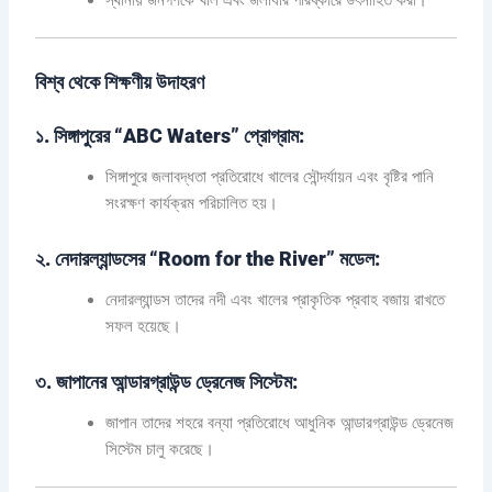
স্থানীয় জনগণকে খাল এবং জলাধার পরিষ্কারে উৎসাহিত করা।
বিশ্ব থেকে শিক্ষণীয় উদাহরণ
১. সিঙ্গাপুরের “ABC Waters” প্রোগ্রাম:
সিঙ্গাপুরে জলাবদ্ধতা প্রতিরোধে খালের সৌন্দর্যায়ন এবং বৃষ্টির পানি
সংরক্ষণ কার্যক্রম পরিচালিত হয়।
২. নেদারল্যান্ডসের “Room for the River” মডেল:
নেদারল্যান্ডস তাদের নদী এবং খালের প্রাকৃতিক প্রবাহ বজায় রাখতে
সফল হয়েছে।
৩. জাপানের আন্ডারগ্রাউন্ড ড্রেনেজ সিস্টেম:
জাপান তাদের শহরে বন্যা প্রতিরোধে আধুনিক আন্ডারগ্রাউন্ড ড্রেনেজ
সিস্টেম চালু করেছে।