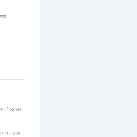
োষকতা।
ং নদীকেন্দ্রিক
খন সময় এসেছে