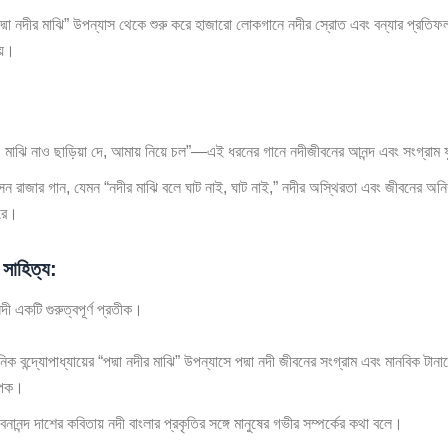
দ্মা নদীর মাঝি” উপন্যাস থেকে শুরু করে হাজারো লোকগানে নদীর স্রোত এবং বন্যার প্রতিফল
য়।
 মাঝি নাও ছাড়িয়া দে, আমায় নিয়ে চল”—এই ধরনের গানে নদীজীবনের আনন্দ এবং সংগ্রাম
সন রাজার গান, যেমন “নদীর মাঝি বলে ঘাট নাই, ঘাট নাই,” নদীর অস্থিরতা এবং জীবনের অনিশ
রে।
 সাহিত্য:
নদী একটি গুরুত্বপূর্ণ প্রতীক।
নিক বন্দ্যোপাধ্যায়ের “পদ্মা নদীর মাঝি” উপন্যাসে পদ্মা নদী জীবনের সংগ্রাম এবং মানবিক টা
ূপক।
বনানন্দ দাশের কবিতায় নদী বাংলার প্রকৃতির সঙ্গে মানুষের গভীর সম্পর্কের কথা বলে।