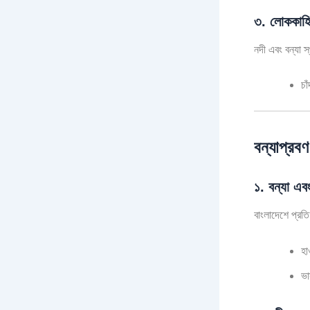
৩. লোককাহি
নদী এবং বন্যা স
চা
বন্যাপ্রবণ
১. বন্যা এব
বাংলাদেশে প্রত
হা
ভা