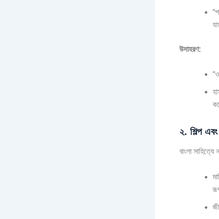
“প
যা
উদাহরণ:
“ও
হা
ক
২. শিল্প এবং
বাংলা সাহিত্যে 
মা
র
জী