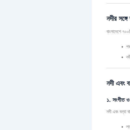
নদীর সঙ্গে
বাংলাদেশে ৭০০ট
পদ
নদ
নদী এবং ব
১. সংগীত ও
নদী এবং বন্যা ব
লা