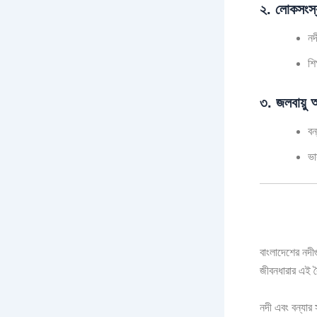
২. লোকসংস্ক
নদ
শি
৩. জলবায়ু
বন
ভা
বাংলাদেশের নদীগ
জীবনধারার এই বৈ
নদী এবং বন্যার 