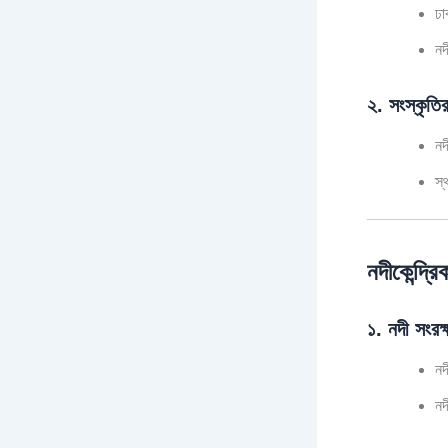
ঢা
নদ
২. সংস্কৃতির
নদ
স্
নদীকেন্দ্র
১. নদী সংরক্
নদ
নদ